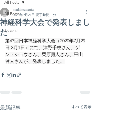
All Posts
osulabwaseda
All Posts
2020年9月21日
読了時間: 1分
神経科学大会で発表しまし
New
た
Journal
第43回日本神経科学大会（2020年7月29
日-8月1日）にて、津野千枝さん、ゲ
ン・ショウさん、栗原勇人さん、平山
健人さんが、発表しました。
すべて表示
最新記事