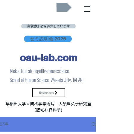
Job Openings
実験参加者を募集しています
ゼミ説明会 2026
osu-lab.co
m
Rieko Osu Lab. cognitive neuroscience,
School of Human Science, Waseda Univ. JAPAN
English site
早稲田大学人間科学学術院 大須理英子研究室
（認知神経科学）
記事