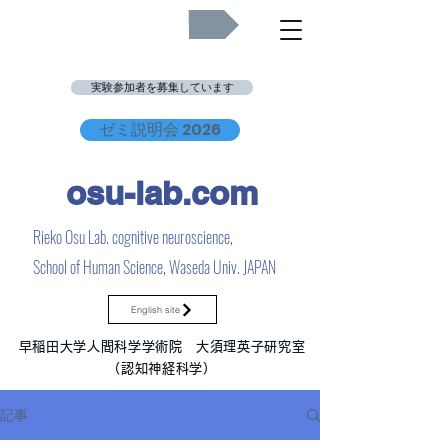
Job Openings
実験参加者を募集しています
ゼミ説明会 2026
osu-lab.co
m
Rieko Osu Lab. cognitive neuroscience,
School of Human Science, Waseda Univ. JAPAN
English site
早稲田大学人間科学学術院 大須理英子研究室
（認知神経科学）
記事