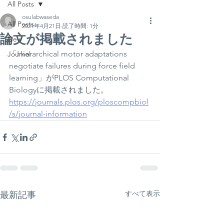
All Posts
osulabwaseda
All Posts
2021年4月21日
読了時間: 1分
論文が掲載されました
New
「Hierarchical motor adaptations 
Journal
negotiate failures during force field 
learning」がPLOS Computational 
Biologyに掲載されました。
https://journals.plos.org/ploscompbiol
/s/journal-information
すべて表示
最新記事