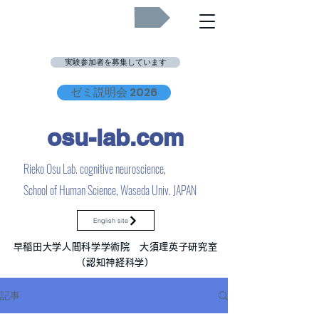
Job Openings
実験参加者を募集しています
ゼミ説明会 2026
osu-lab.co
m
Rieko Osu Lab. cognitive neuroscience,
School of Human Science, Waseda Univ. JAPAN
English site
早稲田大学人間科学学術院 大須理英子研究室
（認知神経科学）
記事