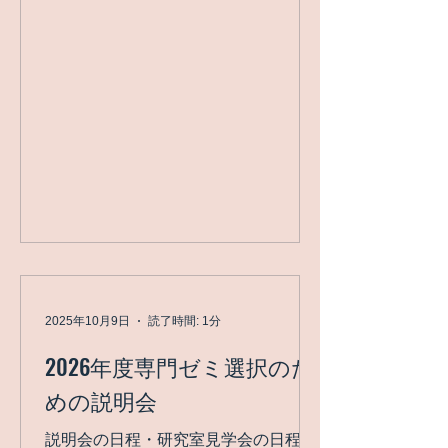
CHANGE TOMORROW-」内にて開催
入場料無料 以下のブースで出展してま
す、お立ち寄りください。 ブース名：
普通なんて幻想-人それぞれのコミュニ
ケーション- フロア番号：1-12
2025年10月9日
読了時間: 1分
2026年度専門ゼミ選択のた
めの説明会
説明会の日程・研究室見学会の日程を