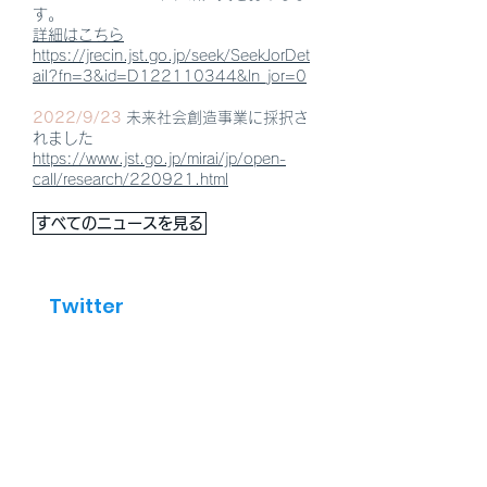
す。
詳細はこちら
https://jrecin.jst.go.jp/seek/SeekJorDet
ail?fn=3&id=D122110344&ln_jor=0
2022/9/23
未来社会創造事業に採択さ
れました
https://www.jst.go.jp/mirai/jp/open-
call/research/220921.html
すべてのニュースを見る
Twitter