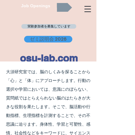
Job Openings
実験参加者を募集しています
ゼミ説明会 2026
osu-lab.co
m
Rieko Osu Lab. cognitive neuroscience,
大須研究室では、脳のしくみを探ることから
School of Human Science, Waseda Univ. JAPAN
「心」と「体」にアプローチします。行動の
選択や学習においては、意識にのぼらない、
English site
質問紙ではとらえられない脳のはたらきが大
早稲田大学人間科学学術院 大須理英子研究室
きな役割を果たします。そこで、脳活動や行
（認知神経科学）
動指標、生理指標を計測することで、その不
思議に迫ります。身体性、学習と可塑性、感
情、社会性などをキーワードに、サイエンス