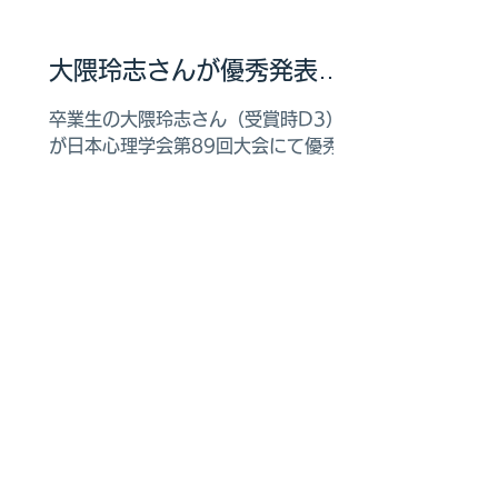
大隈玲志さんが優秀発表賞
を受賞しました
卒業生の大隈玲志さん（受賞時D3）
が日本心理学会第89回大会にて優秀発
表賞を受賞しました。
https://psych.or.jp/prize/conf/
https://doi.org/10.4992/pacjpa.8
9.0_1263