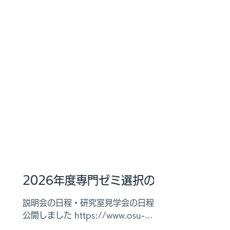
無料 以下のブースで出展してます、お
立ち寄りください。 ブース名：普通な
んて幻想-人それぞれのコミュニケーシ
ョン- フロア番号：1-12
2026年度専門ゼミ選択のた
めの説明会
説明会の日程・研究室見学会の日程を
公開しました https://www.osu-
lab.com/ゼミ説明会2026