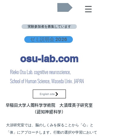
Job Openings
実験参加者を募集しています
ゼミ説明会 2026
osu-lab.co
m
Rieko Osu Lab. cognitive neuroscience,
School of Human Science, Waseda Univ. JAPAN
English site
早稲田大学人間科学学術院 大須理英子研究室
（認知神経科学）
大須研究室では、脳のしくみを探ることから「心」と
「体」にアプローチします。行動の選択や学習において