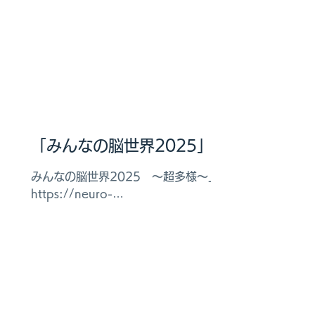
「みんなの脳世界2025」出
展中！（11/2、3日）
みんなの脳世界2025 ～超多様～」
https://neuro-
diversity.world/minnou2025/ 日
時：11月2日(日) 11:00〜17:00
11月3日(月) 11:00〜17:00
場所：東京ポートシティ竹芝 オフィス
タワー1階ポートホール 「ちょっと先
のおもしろい未来 –CHANGE
TOMORROW-」内にて開催 入場料