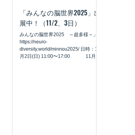
「みんなの脳世界2025」出
展中！（11/2、3日）
みんなの脳世界2025 ～超多様～」
https://neuro-
diversity.world/minnou2025/ 日時：11
月2日(日) 11:00〜17:00 11月3日
(月) 11:00〜17:00 場所：東京ポートシ
ティ竹芝 オフィスタワー1階ポートホ
ール 「ちょっと先のおもしろい未来 –
CHANGE TOMORROW-」内にて開催
入場料無料 以下のブースで出展してま
す、お立ち寄りください。 ブース名：
普通なんて幻想-人それぞれのコミュニ
ケーション- フロア番号：1-12