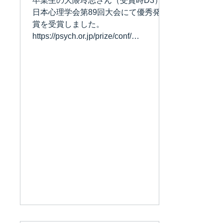
卒業生の大隈玲志さん（受賞時D3）が
日本心理学会第89回大会にて優秀発表
賞を受賞しました。
https://psych.or.jp/prize/conf/
https://doi.org/10.4992/pacjpa.89.0_12
63