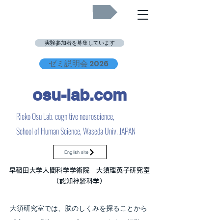
Job Openings
実験参加者を募集しています
ゼミ説明会 2026
osu-lab.co
m
Rieko Osu Lab. cognitive neuroscience,
School of Human Science, Waseda Univ. JAPAN
English site
早稲田大学人間科学学術院 大須理英子研究室
（認知神経科学）
大須研究室では、脳のしくみを探ることから