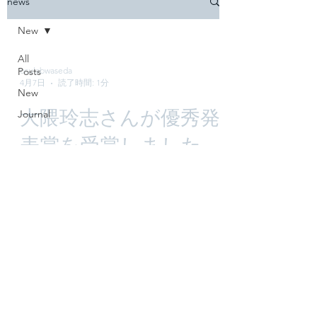
news
New
All
Posts
osulabwaseda
4月7日
読了時間: 1分
New
大隈玲志さんが優秀発
Journal
表賞を受賞しました
卒業生の大隈玲志さん（受賞時D3）が日
本心理学会第89回大会にて優秀発表賞を
受賞しました。
https://psych.or.jp/prize/conf/
https://doi.org/10.4992/pacjpa.89.0_1263
早稲田大学人間科学学術院 大須理英子研究室
©2020-2022 Osu Lab, Waseda Univ.