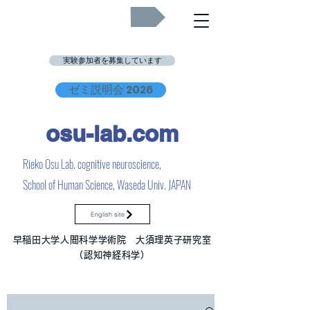
Job Openings
実験参加者を募集しています
ゼミ説明会 2026
osu-lab.co
m
Rieko Osu Lab. cognitive neuroscience,
School of Human Science, Waseda Univ. JAPAN
English site
早稲田大学人間科学学術院 大須理英子研究室
（認知神経科学）