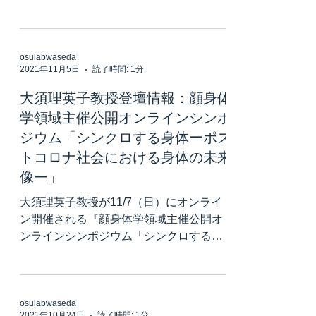
osulabwaseda
2021年11月5日
読了時間: 1分
大須理英子教授登壇情報：顔身体
学領域主催公開オンラインシンポ
ジウム「シンクロする身体ーポス
トコロナ社会における身体の未来
像ー」
大須理英子教授が11/7（日）にオンライ
ン開催される『顔身体学領域主催公開オ
ンラインシンポジウム「シンクロする身
体ーポストコロナ社会における身体の未
来像ー」』に指定討論者として登壇いた
します。 参加費は無料ですが，事前の参
加登録が必要です（▶︎参加登録フォー
osulabwaseda
2021年10月24日
読了時間: 1分