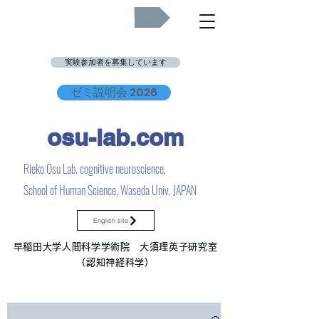
Job Openings
実験参加者を募集しています
ゼミ説明会 2026
osu-lab.co
m
Rieko Osu Lab. cognitive neuroscience,
School of Human Science, Waseda Univ. JAPAN
English site
早稲田大学人間科学学術院 大須理英子研究室
（認知神経科学）