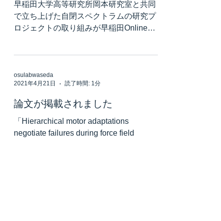
早稲田大学高等研究所岡本研究室と共同
で立ち上げた自閉スペクトラムの研究プ
ロジェクトの取り組みが早稲田Onlineに
掲載されました。 自閉スペクトラム症者
の本音とは？−当事者と探る 自閉スペク
トラム症のダイバーシティー＆インクル
ージョンの推進
osulabwaseda
2021年4月21日
読了時間: 1分
論文が掲載されました
「Hierarchical motor adaptations
negotiate failures during force field
learning」がPLOS Computational Biology
に掲載されました。...
osulabwaseda
2021年2月15日
読了時間: 2分
イベントのお知らせ