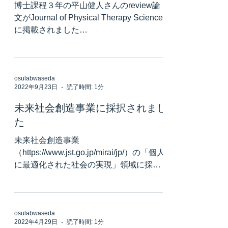
博士課程３年の平山健人さんのreview論
文がJournal of Physical Therapy Science
に掲載されました
https://www.ncbi.nlm.nih.gov/pmc/articles/
PMC9711969/
osulabwaseda
2022年9月23日
読了時間: 1分
未来社会創造事業に採択されまし
た
未来社会創造事業
（https://www.jst.go.jp/mirai/jp/）の「個人
に最適化された社会の実現」領域に採択
されました
https://www.jst.go.jp/mirai/jp/uploads/r04-
220921-1.pdf
osulabwaseda
2022年4月29日
読了時間: 1分